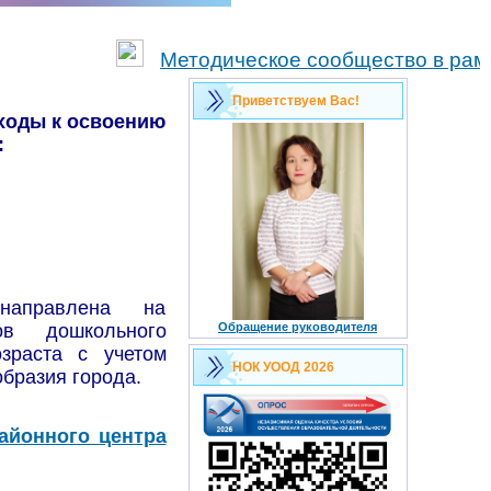
Методическое сообщество в рамках Р
Приветствуем Вас!
ходы к освоению
:
 направлена на
ов дошкольного
Обращение руководителя
зраста с учетом
НОК УООД 2026
бразия города.
айонного центра