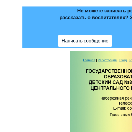
Не можете записать р
рассказать о воспитателях? 
Написать сообщение
Главная
|
Регистрация
|
Вход
|
R
Приветствую 