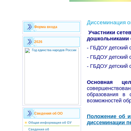
Диссеминация о
Форма входа
Участники сете
дошкольниками с
2026
- ГБДОУ детский 
- ГБДОУ детский 
- ГБДОУ детский 
Основная ц
совершенствов
образования в 
возможностей обр
Сведения об ОО
Положение об и
диссеминации п
Общая информация об ОУ
Сведения об