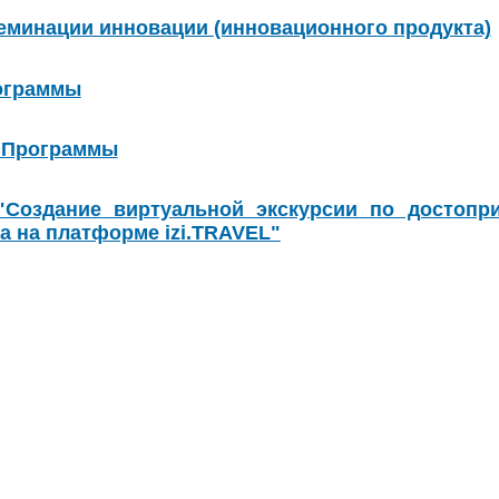
еминации инновации (инновационного продукта)
ограммы
т Программы
"Создание виртуальной экскурсии по достопр
а на платформе izi.TRAVEL"