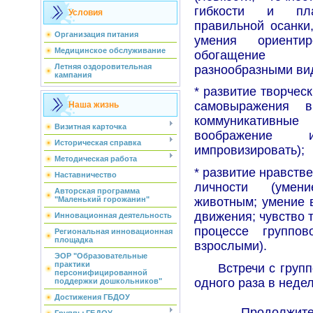
гибкости и пла
Условия
правильной осанки,
Организация питания
умения ориентир
Медицинское обслуживание
обогащение д
Летняя оздоровительная
разнообразными ви
кампания
* развитие творчес
самовыражения 
Наша жизнь
коммуникативны
Визитная карточка
воображение 
Историческая справка
импровизировать);
Методическая работа
* развитие нравств
Наставничество
личности (умен
Авторская программа
"Маленький горожанин"
животным; умение в
движения; чувство 
Инновационная деятельность
процессе группо
Региональная инновационная
площадка
взрослыми).
ЭОР "Образовательные
практики
Встречи с группо
персонифицированной
одного раза в недел
поддержки дошкольников"
Достижения ГБДОУ
Продолжительно