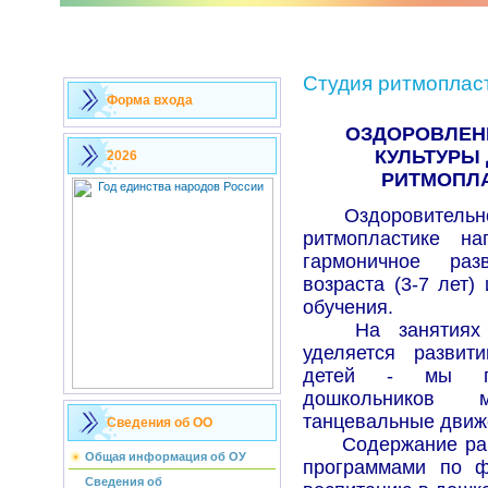
Студия ритмоплас
Форма входа
ОЗДОРОВЛЕН
КУЛЬТУРЫ
2026
РИТМОПЛА
Оздоровительно-
ритмопластике на
гармоничное раз
возраста (3-7 лет)
обучения.
На занятиях в 
уделяется развит
детей - мы пр
дошкольников м
танцевальные движ
Сведения об ОО
Содержание работ
Общая информация об ОУ
программами по ф
Сведения об