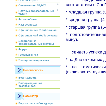
Группы ГБДОУ
соответствии с Сан
Специалисты ГБДОУ
Платные образовательные
* младшая группа (3-
услуги
* средняя группа (4-
Фотоальбомы
Наш вернисаж
* старшая группа (5-
Официальный Rutube-канал
* подготовительная
Официальный YouTube-канал
минут.
Электронные
образовательные ресурсы
Форум
Увидеть успехи де
Гостевая книга
* на Дне открытых д
Электронная приемная
* на тематическ
Безопасность
(включаются лучшие
Безопасность
Информационная
безопасность
Навигатор
Версия для слабовидящих